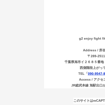
g2 enjoy fight f
Address / 所
〒289-2511
千葉県旭市イ２６８５番地 
西側階段上がっ
TEL「
090-9547-
Access / アク
JR総武本線 旭駅出口
このサイトはreCAP