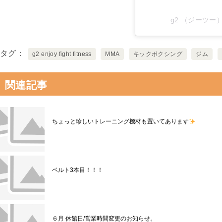
g2 （ジーツー）(
タグ
g2 enjoy fight fitness
MMA
キックボクシング
ジム
関連記事
ちょっと珍しいトレーニング機材も置いてあります
ベルト3本目！！！
６月 休館日/営業時間変更のお知らせ。