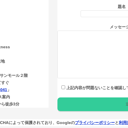
題名
メッセージ
itness
在地
サンモール２階
てすぐ
上記内容が問題ないことを確認し
8041
」
セス案内
から徒歩3分
TCHAによって保護されており、Googleの
プライバシーポリシー
と
利用