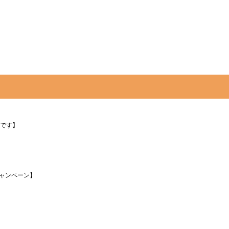
です】
キャンペーン】
】