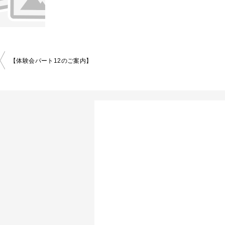
投
【体験会パート12のご案内】
稿
ナ
ビ
ゲ
ー
シ
ョ
ン