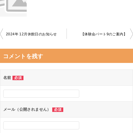
投
2024年 12月休館日のお知らせ
【体験会パート9のご案内】
稿
ナ
コメントを残す
ビ
ゲ
名前
必須
ー
シ
ョ
ン
メール（公開されません）
必須